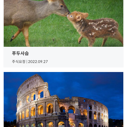
푸두사슴
주식요정 | 2022.09.27