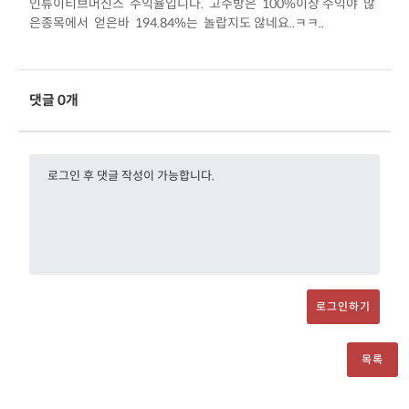
인튜이티브머신스 수익율입니다. 고수방은 100%이상 수익야 많
은종목에서 얻은바 194.84%는 놀랍지도 않네요..ㅋㅋ..
댓글 0개
로그인하기
목록